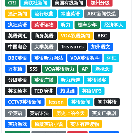
CRI
美联社新闻
美国有线新闻
加州分级
澳洲新闻
流行歌曲
常速英语
ABC新闻快递
疯狂英语
英语读物
听力
棚车少年
经济学人
英语词汇
商务英语
VOA双语新闻
BBC
中国电台
大学英语
Treasures
加州语文
BBC英语
英语听力网站
VOA英语教学
词汇
万花筒
SSS
VOA英语听力
AP
新概念
分级英语
英语广播
听力精选
英语播客
英文绘本
TED演讲
赖世雄
英语MP3
CCTV9英语新闻
lesson
英语新闻
初中英语
学英语
英语语法
历史上的今天
英文广播剧
英语游戏
原版英语小说
英语有声读物