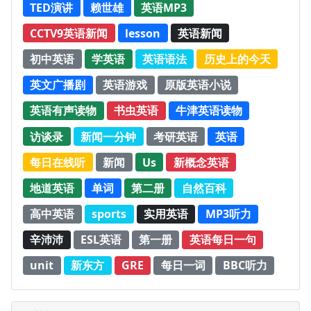
TED演讲
赖世雄
英语MP3
CCTV9英语新闻
lesson
英语新闻
初中英语
学英语
英语语法
历史上的今天
英文广播剧
英语游戏
原版英语小说
英语有声读物
书虫英语
牛津英语读物
访谈录
新闻一分钟
考研英语
英语
每日在线听
新闻
Us
新概念英语
地道英语
单词
第二册
自然百科
高中英语
sports
实用英语
MP3听力
辛沛沛
ESL英语
第一册
英语每日一句
unit
新东方
GRE
每日一词
BBC听力