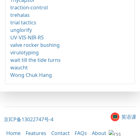
Thycapsol
traction-control
trehalas
trial tactics
unglorify
UV-VIS-NIR-RS
valve rocker bushing
virulotyping
wait till the tide turns
waucht
Wong Chuk Hang
英语课
京ICP备13022747号-4
Home
Features
Contact
FAQs
About