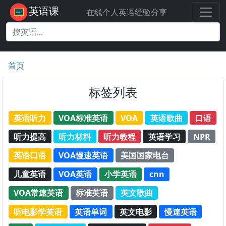
英语课
在线个人英语经验分享
首页
标签列表
英语听力
VOA标准英语
VOA
英语歌曲
口语
听力提高
听力材料
听力教程
英语学习
NPR
英语口语
VOA慢速英语
美国国家电台
儿童英语
VOA英语
小学英语
cnn
VOA常速英语
标准英语
英文歌曲
听电影学英语
英语单词
英文电影
慢速英语