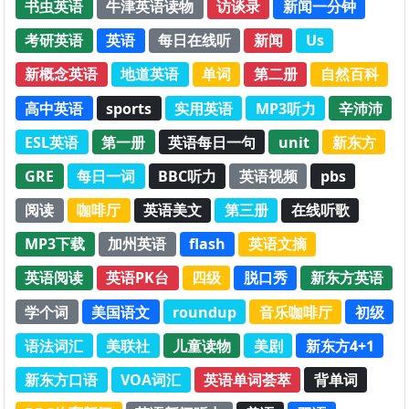
书虫英语
牛津英语读物
访谈录
新闻一分钟
考研英语
英语
每日在线听
新闻
Us
新概念英语
地道英语
单词
第二册
自然百科
高中英语
sports
实用英语
MP3听力
辛沛沛
ESL英语
第一册
英语每日一句
unit
新东方
GRE
每日一词
BBC听力
英语视频
pbs
阅读
咖啡厅
英语美文
第三册
在线听歌
MP3下载
加州英语
flash
英语文摘
英语阅读
英语PK台
四级
脱口秀
新东方英语
学个词
美国语文
roundup
音乐咖啡厅
初级
语法词汇
美联社
儿童读物
美剧
新东方4+1
新东方口语
VOA词汇
英语单词荟萃
背单词