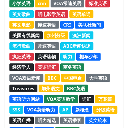
小学英语
cnn
VOA常速英语
标准英语
英文歌曲
听电影学英语
英语单词
英文电影
慢速英语
CRI
美联社新闻
美国有线新闻
加州分级
澳洲新闻
流行歌曲
常速英语
ABC新闻快递
疯狂英语
英语读物
听力
棚车少年
经济学人
英语词汇
商务英语
VOA双语新闻
BBC
中国电台
大学英语
Treasures
加州语文
BBC英语
英语听力网站
VOA英语教学
词汇
万花筒
SSS
VOA英语听力
AP
新概念
分级英语
英语广播
听力精选
英语播客
英文绘本