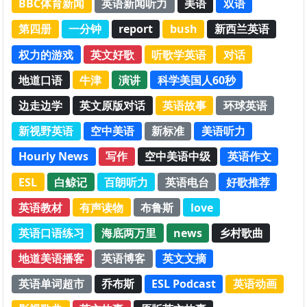
BBC体育新闻
英语新闻听力
美语
双语
第四册
一分钟
report
bush
新西兰英语
权力的游戏
英文好歌
听歌学英语
对话
地道口语
牛津
演讲
科学美国人60秒
边走边学
英文原版对话
英语故事
环球英语
新视野英语
空中美语
新标准
美语听力
Hourly News
写作
空中美语中级
英语作文
ESL
白鲸记
百朗听力
英语电台
好歌推荐
英语教材
有声读物
布鲁斯
love
英语口语练习
海底两万里
news
乡村歌曲
地道美语播客
英语博客
英文文摘
英语单词超市
乔布斯
ESL Podcast
英语动画