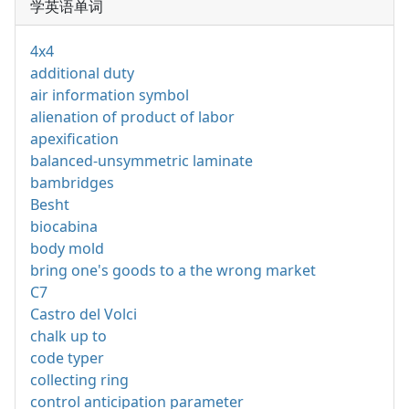
学英语单词
4x4
additional duty
air information symbol
alienation of product of labor
apexification
balanced-unsymmetric laminate
bambridges
Besht
biocabina
body mold
bring one's goods to a the wrong market
C7
Castro del Volci
chalk up to
code typer
collecting ring
control anticipation parameter