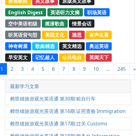
影视歌曲
英文故事
原版英文故事
English Digest
英语听力文摘
职场英语
空中美语初级
摇滚歌曲
情景会话
听英语背句型
美国文化
雅思
有声名著
神奇树屋
歌曲精选
英文精选
奥运英语
早安英文
记忆超人
公共电台
英闻天下
1
2
3
4
5
6
7
8
9
10
...
245
»
最新学习文章
赖世雄旅游观光英语通 第30期:租自行车
赖世雄旅游观光英语通 第16期:证照查验 Immigration
赖世雄旅游观光英语通 第17期:过关 Customs