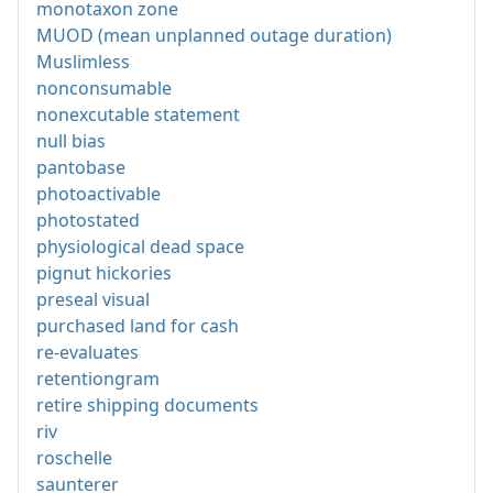
monotaxon zone
MUOD (mean unplanned outage duration)
Muslimless
nonconsumable
nonexcutable statement
null bias
pantobase
photoactivable
photostated
physiological dead space
pignut hickories
preseal visual
purchased land for cash
re-evaluates
retentiongram
retire shipping documents
riv
roschelle
saunterer