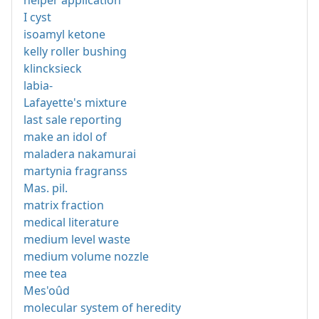
helper application
I cyst
isoamyl ketone
kelly roller bushing
klincksieck
labia-
Lafayette's mixture
last sale reporting
make an idol of
maladera nakamurai
martynia fragranss
Mas. pil.
matrix fraction
medical literature
medium level waste
medium volume nozzle
mee tea
Mes'oûd
molecular system of heredity