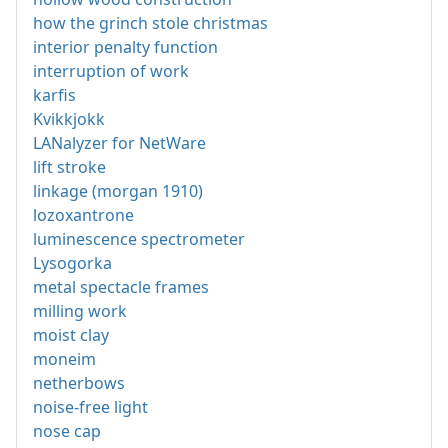
how the grinch stole christmas
interior penalty function
interruption of work
karfis
Kvikkjokk
LANalyzer for NetWare
lift stroke
linkage (morgan 1910)
lozoxantrone
luminescence spectrometer
Lysogorka
metal spectacle frames
milling work
moist clay
moneim
netherbows
noise-free light
nose cap