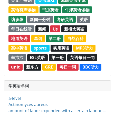
英文广播剧
英语游戏
原版英语小说
英语有声读物
书虫英语
牛津英语读物
访谈录
新闻一分钟
考研英语
英语
每日在线听
新闻
Us
新概念英语
地道英语
单词
第二册
自然百科
高中英语
sports
实用英语
MP3听力
辛沛沛
ESL英语
第一册
英语每日一句
unit
新东方
GRE
每日一词
BBC听力
学英语单词
a-level
Actinomyces aureus
amount of labor expended with a certain labour productivity