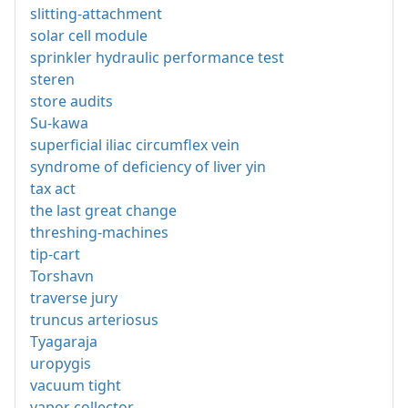
slitting-attachment
solar cell module
sprinkler hydraulic performance test
steren
store audits
Su-kawa
superficial iliac circumflex vein
syndrome of deficiency of liver yin
tax act
the last great change
threshing-machines
tip-cart
Torshavn
traverse jury
truncus arteriosus
Tyagaraja
uropygis
vacuum tight
vapor collector