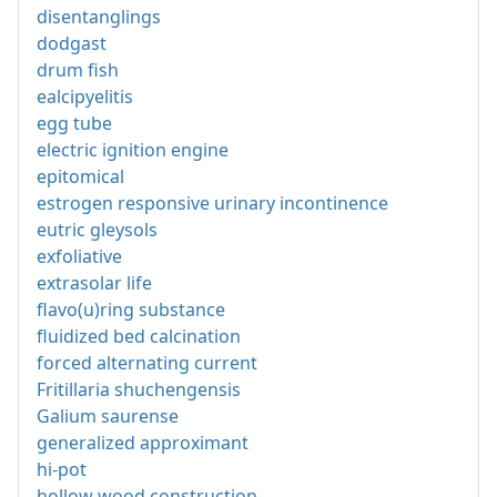
disentanglings
dodgast
drum fish
ealcipyelitis
egg tube
electric ignition engine
epitomical
estrogen responsive urinary incontinence
eutric gleysols
exfoliative
extrasolar life
flavo(u)ring substance
fluidized bed calcination
forced alternating current
Fritillaria shuchengensis
Galium saurense
generalized approximant
hi-pot
hollow wood construction