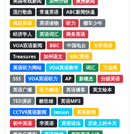
美国有线新闻
加州分级
澳洲新闻
流行歌曲
常速英语
ABC新闻快递
疯狂英语
英语读物
听力
棚车少年
经济学人
英语词汇
商务英语
VOA双语新闻
BBC
中国电台
大学英语
Treasures
加州语文
BBC英语
英语听力网站
VOA英语教学
词汇
万花筒
SSS
VOA英语听力
AP
新概念
分级英语
英语广播
听力精选
英语播客
英文绘本
TED演讲
赖世雄
英语MP3
CCTV9英语新闻
lesson
英语新闻
初中英语
学英语
英语语法
历史上的今天