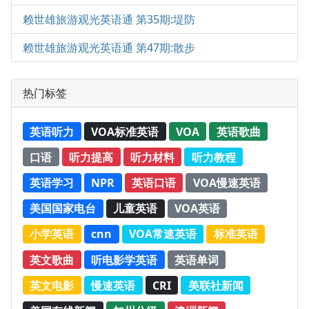
赖世雄旅游观光英语通 第35期:堤防
赖世雄旅游观光英语通 第47期:散步
热门标签
英语听力
VOA标准英语
VOA
英语歌曲
口语
听力提高
听力材料
听力教程
英语学习
NPR
英语口语
VOA慢速英语
美国国家电台
儿童英语
VOA英语
小学英语
cnn
VOA常速英语
标准英语
英文歌曲
听电影学英语
英语单词
英文电影
慢速英语
CRI
美联社新闻