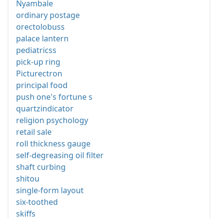
Nyambale
ordinary postage
orectolobuss
palace lantern
pediatricss
pick-up ring
Picturectron
principal food
push one's fortune s
quartzindicator
religion psychology
retail sale
roll thickness gauge
self-degreasing oil filter
shaft curbing
shitou
single-form layout
six-toothed
skiffs