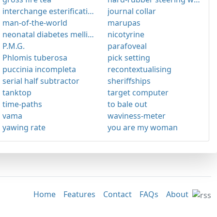
interchange esterification
journal collar
man-of-the-world
marupas
neonatal diabetes mellitus
nicotyrine
P.M.G.
parafoveal
Phlomis tuberosa
pick setting
puccinia incompleta
recontextualising
serial half subtractor
sheriffships
tanktop
target computer
time-paths
to bale out
vama
waviness-meter
yawing rate
you are my woman
Home
Features
Contact
FAQs
About