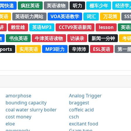
新闻快递
疯狂英语
英语读物
听力
棚车少年
经济学
C英语
英语听力网站
VOA英语教学
词汇
万花筒
SS
演讲
赖世雄
英语MP3
CCTV9英语新闻
lesson
英语
物
书虫英语
牛津英语读物
访谈录
新闻一分钟
考
ports
实用英语
MP3听力
辛沛沛
ESL英语
第一
amorphose
Analog Trigger
bounding capacity
braggest
coal water slurry boiler
coffeic acid
cost money
csch
eloe
excitant food
governorly
Gram type