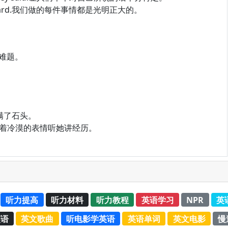
ly above board.我们做的每件事情都是光明正大的。
这个难题。
且布满了石头。
ession.他带着冷漠的表情听她讲经历。
听力提高
听力材料
听力教程
英语学习
NPR
英
英语
英文歌曲
听电影学英语
英语单词
英文电影
慢