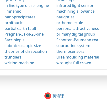
in line type diesel engine
infrared light sensor
limnemic
machining allowance
nanoprecipitates
naughties
ornithuric
orthomolecule
partial earth fault
personal attractiveness
Pregnan-3a-ol-20-one
primary digital group
Sacciolepis
Schotten-Baumann reaction
submicroscopic size
subroutine system
theories of dissociation
thermosensors
trundlers
urea moulding material
writing-machine
wrought full crown
英语课