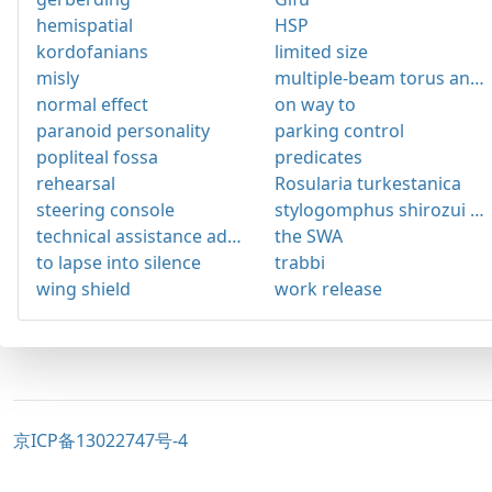
hemispatial
HSP
kordofanians
limited size
misly
multiple-beam torus antenna
normal effect
on way to
paranoid personality
parking control
popliteal fossa
predicates
rehearsal
Rosularia turkestanica
steering console
stylogomphus shirozui shirozui
technical assistance administation
the SWA
to lapse into silence
trabbi
wing shield
work release
京ICP备13022747号-4