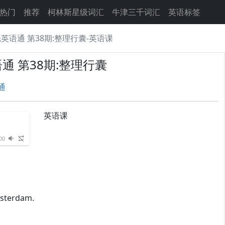
热门
推荐
柯林斯星级词汇
牛津三千词汇
英语标签
英语通 第38期:整理行囊-英语课
通 第38期:整理行囊
通
英语课
00
sterdam.