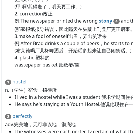
(甲:啊!我得走了，明天要工作。)
2. correction改正
例:The newspaper printed the wrong
stony
anc t
4
(那家报纸报导错误，因此隔天在头版上刊登厂更正启事。
3.make a fool of oneself出丑，弄出笑话来
例:After Brad drinks a couple of beers，he starts to m
(布莱德喝厂儿杯啤洒后，开始话多起来让自己闹笑话。)
4. plastic 塑料的
wastepaper basket 废纸篓/筐
hostel
1
n.（学生）宿舍，招待所
I lived in a hostel while I was a student.我
He says he's staying at a Youth Hostel.他说
perfectly
2
adv.完美地，无可非议地，彻底地
The witnesses were each perfectly certain 