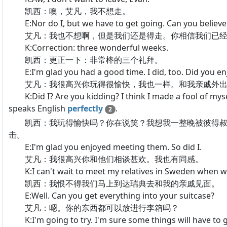
凯西：噢，艾凡，我不想走。
E:Nor do I, but we have to get going. Can you believe 
艾凡：我也不想啊，但是我们还是得走。你相信我们已经
K:Correction: three wonderful weeks.
凯西：更正一下：非常棒的三个礼拜。
E:I'm glad you had a good time. I did, too. Did you enj
艾凡：我很高兴你玩得很愉快，我也一样。和我亲戚外出
K:Did I? Are you kidding? I think I made a fool of myself
speaks English
perfectly
.
2
凯西：我玩得愉快吗？你在说笑？我想我一整晚被彼得叔
击。
E:I'm glad you enjoyed meeting them. So did I.
艾凡：我很高兴你和他们相谈甚欢。我也有同感。
K:I can't wait to meet my relatives in Sweden when we
凯西：我恨不得我们马上到达瑞典去和我的亲戚见面。
E:Well. Can you get everything into your suitcase?
艾凡：嗯。你的东西都可以放进行李箱吗？
K:I'm going to try. I'm sure some things will have to g