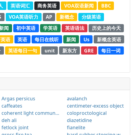
人
英语词汇
商务英语
VOA双语新闻
BBC
S
VOA英语听力
AP
新概念
分级英语
新闻
初中英语
学英语
英语语法
历史上的今天
研英语
英语
每日在线听
新闻
Us
新概念英语
册
英语每日一句
unit
新东方
GRE
每日一词
Argas persicus
avalanch
caffeates
centimeter-excess object
coherent light communication
coloproctological
deh ali
diazetidine
fetlock joint
fianelite
gross fire tea
hard-rubber steering wheel