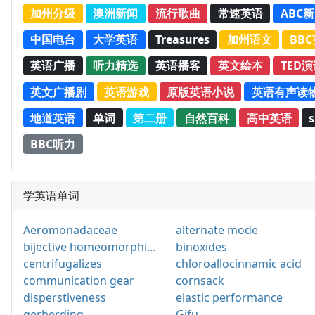
加州分级
澳洲新闻
流行歌曲
常速英语
ABC
中国电台
大学英语
Treasures
加州语文
BB
英语广播
听力精选
英语播客
英文绘本
TED
英文广播剧
英语游戏
原版英语小说
英语有声读
地道英语
单词
第二册
自然百科
高中英语
s
BBC听力
学英语单词
Aeromonadaceae
alternate mode
bijective homeomorphism
binoxides
centrifugalizes
chloroallocinnamic acid
communication gear
cornsack
disperstiveness
elastic performance
gerberding
Gifu