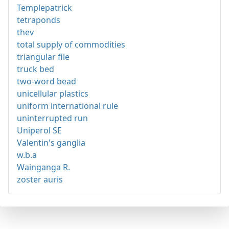
Templepatrick
tetraponds
thev
total supply of commodities
triangular file
truck bed
two-word bead
unicellular plastics
uniform international rule
uninterrupted run
Uniperol SE
Valentin's ganglia
w.b.a
Wainganga R.
zoster auris