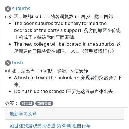
suburbs
4
n.郊区，城郊( suburb的名词复数 )；四乡；隧；四郊
The poor suburbs traditionally formed the
bedrock of the party's support. 贫穷的郊区在传统
上构成了支持该党的牢固基础。
The new college will be located in the suburbs. 这
所新建的学院将设在郊区。 来自《简明英汉词典》
hush
5
int.嘘，别出声；n.沉默，静寂；v.使安静
A hush fell over the onlookers.旁观者们突然静了下
来。
Do hush up the scandal!不要把这丑事声张出去！
标签：
赖世雄
旅游英语
最新学习文章
赖世雄旅游观光英语通 第30期:租自行车