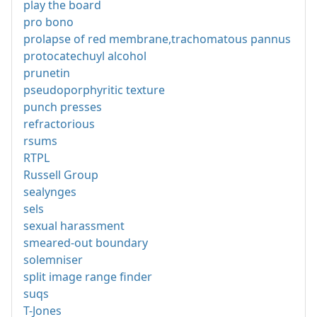
play the board
pro bono
prolapse of red membrane,trachomatous pannus
protocatechuyl alcohol
prunetin
pseudoporphyritic texture
punch presses
refractorious
rsums
RTPL
Russell Group
sealynges
sels
sexual harassment
smeared-out boundary
solemniser
split image range finder
suqs
T-Jones