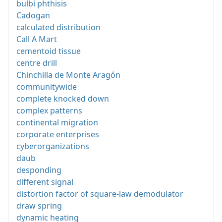
bulbi phthisis
Cadogan
calculated distribution
Call A Mart
cementoid tissue
centre drill
Chinchilla de Monte Aragón
communitywide
complete knocked down
complex patterns
continental migration
corporate enterprises
cyberorganizations
daub
desponding
different signal
distortion factor of square-law demodulator
draw spring
dynamic heating