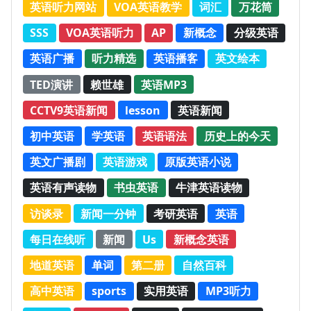
英语听力网站
VOA英语教学
词汇
万花筒
SSS
VOA英语听力
AP
新概念
分级英语
英语广播
听力精选
英语播客
英文绘本
TED演讲
赖世雄
英语MP3
CCTV9英语新闻
lesson
英语新闻
初中英语
学英语
英语语法
历史上的今天
英文广播剧
英语游戏
原版英语小说
英语有声读物
书虫英语
牛津英语读物
访谈录
新闻一分钟
考研英语
英语
每日在线听
新闻
Us
新概念英语
地道英语
单词
第二册
自然百科
高中英语
sports
实用英语
MP3听力