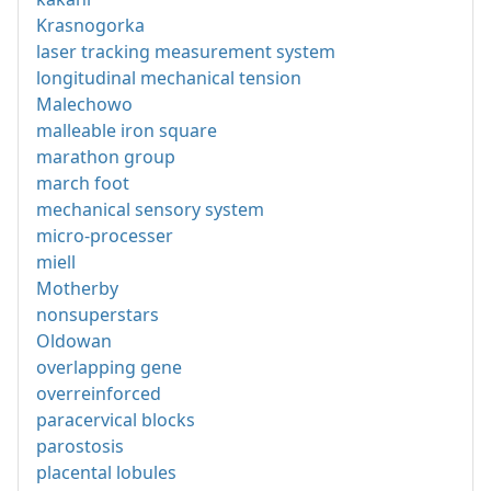
Krasnogorka
laser tracking measurement system
longitudinal mechanical tension
Malechowo
malleable iron square
marathon group
march foot
mechanical sensory system
micro-processer
miell
Motherby
nonsuperstars
Oldowan
overlapping gene
overreinforced
paracervical blocks
parostosis
placental lobules