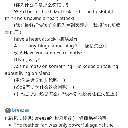
(你为什么总是那么匆忙，!)
We' d better hush Mr Hmkins to the hosPital;I
think he's having a heart attack!
(我们最好赶快送哈金斯先生到医院去，我想他心脏病
发作厂!)
have a heart attack心脏病发作
4. …or anything/ something`?……还是怎么r}
例:A:Have you seen Ed recently?
B:No，why?
A:Is he mazv on something? He keeps on talking
about living on Mans!
(甲:你最近见过艾德吗，!)
(乙:没有，为什么这么问呢，!)
(甲:他是疯厂还是怎么厂?他不断地说要住在火星上!)
breezes
1
n.微风，轻风( breeze的名词复数 )；轻而易举的事
The feather fan was only powerful against the