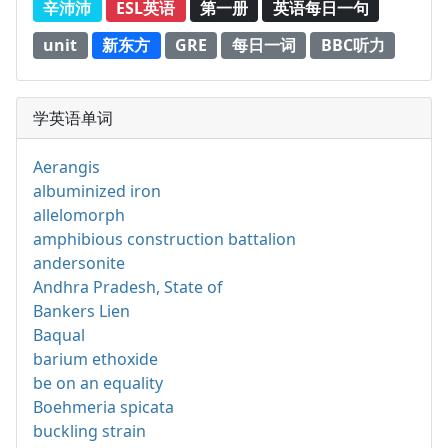
辛沛沛
ESL英语
第一册
英语每日一句
unit
新东方
GRE
每日一词
BBC听力
学英语单词
Aerangis
albuminized iron
allelomorph
amphibious construction battalion
andersonite
Andhra Pradesh, State of
Bankers Lien
Baqual
barium ethoxide
be on an equality
Boehmeria spicata
buckling strain