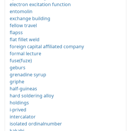
electron excitation function
entomolin
exchange building
fellow travel
flapss
flat fillet weld
foreign capital affiliated company
formal lecture
fuse(fuze)
geburs
grenadine syrup
griphe
half-guineas
hard soldering alloy
holdings
i-prived
intercalator
isolated ordinalnumber
kakahi