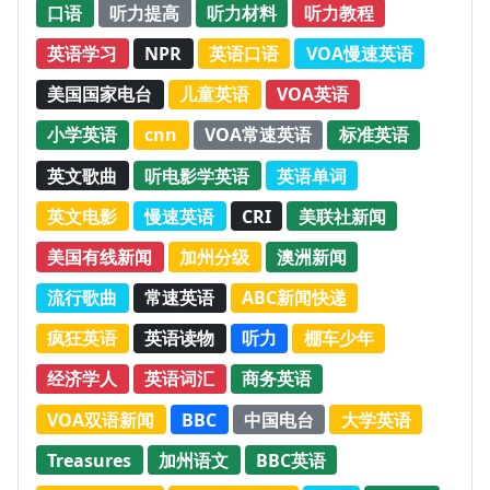
口语
听力提高
听力材料
听力教程
英语学习
NPR
英语口语
VOA慢速英语
美国国家电台
儿童英语
VOA英语
小学英语
cnn
VOA常速英语
标准英语
英文歌曲
听电影学英语
英语单词
英文电影
慢速英语
CRI
美联社新闻
美国有线新闻
加州分级
澳洲新闻
流行歌曲
常速英语
ABC新闻快递
疯狂英语
英语读物
听力
棚车少年
经济学人
英语词汇
商务英语
VOA双语新闻
BBC
中国电台
大学英语
Treasures
加州语文
BBC英语