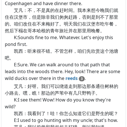
Copenhagen and have dinner there.
艾凡：不，不是真的在赶时间。我本来想今晚我们就
住在汉堡市，但是除非我们匆匆赶路，否则是到不了那里
的。咱们改住在不来梅好了。明天我们在汉堡市吃午餐，
然后下榻在哥本哈根的青年旅社并在那里用晚餐。
K:Sounds fine to me. Whatever. Let's enjoy this
pond first.
凯西：听来很不错。不管怎样，咱们先欣赏这个池塘
吧。
E:Sure. We can walk around to that path that
leads into the woods there. Hey, look! There are some
wild ducks over there in the
reeds
.
3
艾凡：好呀。我们可以绕道走到那边那条通往树林的
小路去。嘿，瞧！那边的芦苇中有几只野鸭子。
K:I see them! Wow! How do you know they're
wild?
凯西：我看到了！哇！你怎么知道它们是野生的呢？
E:I used to go hunting with my uncle; that's how.