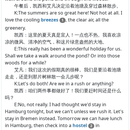
午餐后，凯西和艾凡决定沿着池塘及穿过森林散步。
K:The summers are so great here! Not hot at all. I
love the cooling
breezes
, the clear air, all the
1
greenery.
凯西：这里的夏天真是宜人！一点也不热。我喜欢凉
凉的微风、清净的空气，和这片绿意盎然的大地。
E:This really has been a wonderful holiday for us.
Shall we take a walk around the pond? Or into those
woods for a while?
艾凡：我们这次的假期真的很棒。我们是要沿着池塘
走走，还是到那片树林散一会儿步呢？
K:Let's do both! Are we in a rush or anything?
凯西：咱们两件事都做好了！我们要赶时间还是什么
吗？
E:No, not really. I had thought we'd stay in
Hamburg tonight, but we can't unless we rush it. Let's
stay in Bremen instead. Tomorrow we can have lunch
in Hamburg, then check into a
hostel
in
2