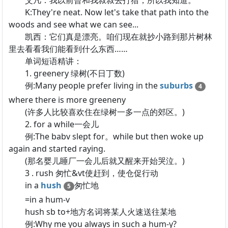
艾凡：我以前曾和我叔叔去打猎，所以我知道。
K:They're neat. Now let's take that path into the
woods and see what we can see...
凯西：它们真是漂亮。咱们现在就抄小路到那片树林
里去看看我们能看到什么东西……
单词短语精讲：
1. greenery 绿树(不日丁数)
例:Many people prefer living in the
suburbs
4
where there is more greeneny
(许多人比较喜欢住在绿树一多一点的郊区。)
2. for a while一会儿
例:The babv slept for。while but then woke up
again and started raying.
(那名婴儿睡厂一会儿后就又醒来开始哭泣。)
3 . rush 匆忙&vt使赶到，使仓促行动
in a
hush
匆忙地
5
=in a hum-v
hush sb to+地方名词将某人火速送往某地
例:Why me you always in such a hum-y?