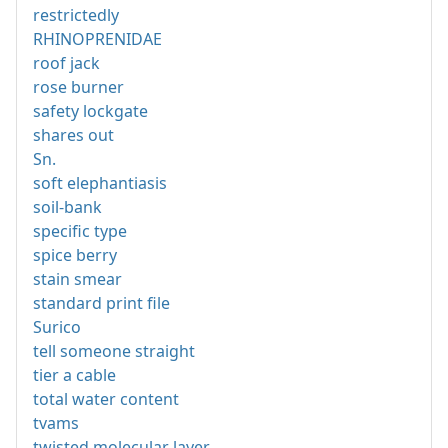
restrictedly
RHINOPRENIDAE
roof jack
rose burner
safety lockgate
shares out
Sn.
soft elephantiasis
soil-bank
specific type
spice berry
stain smear
standard print file
Surico
tell someone straight
tier a cable
total water content
tvams
twisted molecular layer