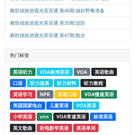
赖世雄旅游观光英语通 第46期:做好野餐准备
赖世雄旅游观光英语通 第35期:堤防
赖世雄旅游观光英语通 第47期:散步
热门标签
英语听力
VOA标准英语
VOA
英语歌曲
口语
听力提高
听力材料
听力教程
英语学习
NPR
英语口语
VOA慢速英语
美国国家电台
儿童英语
VOA英语
小学英语
cnn
VOA常速英语
标准英语
英文歌曲
听电影学英语
英语单词