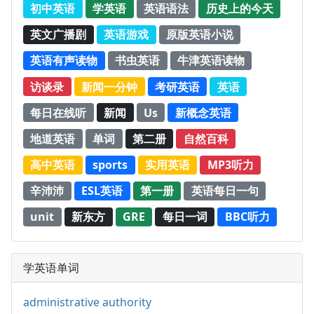
初中英语
学英语
英语语法
历史上的今天
英文广播剧
英语游戏
原版英语小说
英语有声读物
书虫英语
牛津英语读物
访谈录
新闻一分钟
考研英语
英语
每日在线听
新闻
Us
新概念英语
地道英语
单词
第二册
自然百科
高中英语
sports
实用英语
MP3听力
辛沛沛
ESL英语
第一册
英语每日一句
unit
新东方
GRE
每日一词
BBC听力
学英语单词
administrative authority