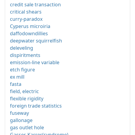
credit sale transaction
critical shears
curry-paradox
Cyperus microiria
daffodowndillies
deepwater squirrelfish
deleveling
dispiritments
emission-line variable
etch figure
ex mill
fasta
field, electric
flexible rigidity
foreign trade statistics
fuseway
gallonage
gas outlet hole
Gasser-Karrer(syndrome)