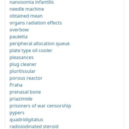
nanosomia infantilis
needle machine
obtained mean
organs radiation effects
overbow
pauletta
peripheral allocation queue
plate type oil cooler
pleasances
plug cleaner
pluritissular
porous reactor
Praha
prenasal bone
priazimide
prisoners of war censorship
pypers
quadridigitatus
radioiodinated steroid