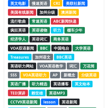
英文电影
慢速英语
CRI
美联社新闻
美国有线新闻
加州分级
澳洲新闻
流行歌曲
常速英语
ABC新闻快递
疯狂英语
英语读物
听力
棚车少年
经济学人
英语词汇
商务英语
VOA双语新闻
BBC
中国电台
大学英语
Treasures
加州语文
BBC英语
英语听力网站
VOA英语教学
词汇
万花筒
SSS
VOA英语听力
AP
新概念
分级英语
英语广播
听力精选
英语播客
英文绘本
TED演讲
赖世雄
英语MP3
CCTV9英语新闻
lesson
英语新闻