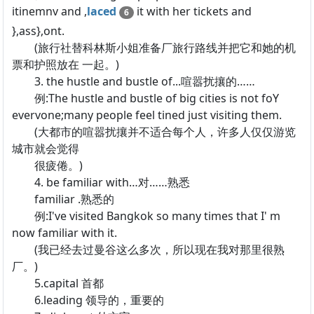
itinemnv and ,
laced
it with her tickets and
6
},ass},ont.
(旅行社替科林斯小姐准备厂旅行路线并把它和她的机
票和护照放在 一起。)
3. the hustle and bustle of...喧嚣扰攘的……
例:The hustle and bustle of big cities is not foY
evervone;many people feel tined just visiting them.
(大都市的喧嚣扰攘并不适合每个人，许多人仅仅游览
城市就会觉得
很疲倦。)
4. be familiar with…对……熟悉
familiar .熟悉的
例:I've visited Bangkok so many times that I' m
now familiar with it.
(我已经去过曼谷这么多次，所以现在我对那里很熟
厂。)
5.capital 首都
6.leading 领导的，重要的