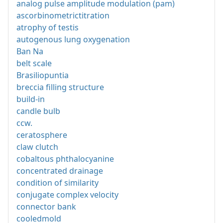
analog pulse amplitude modulation (pam)
ascorbinometrictitration
atrophy of testis
autogenous lung oxygenation
Ban Na
belt scale
Brasiliopuntia
breccia filling structure
build-in
candle bulb
ccw.
ceratosphere
claw clutch
cobaltous phthalocyanine
concentrated drainage
condition of similarity
conjugate complex velocity
connector bank
cooledmold