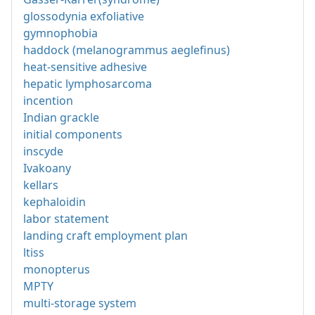
glossodynia exfoliative
gymnophobia
haddock (melanogrammus aeglefinus)
heat-sensitive adhesive
hepatic lymphosarcoma
incention
Indian grackle
initial components
inscyde
Ivakoany
kellars
kephaloidin
labor statement
landing craft employment plan
ltiss
monopterus
MPTY
multi-storage system