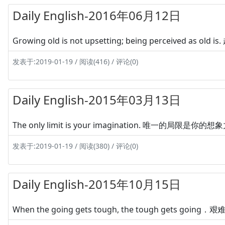
Daily English-2016年06月12日
Growing old is not upsetting; being percei
发表于:2019-01-19 / 阅读(416) / 评论(0)
Daily English-2015年03月13日
The only limit is your imagination. 唯一的局限是你的
发表于:2019-01-19 / 阅读(380) / 评论(0)
Daily English-2015年10月15日
When the going gets tough, the tough gets go