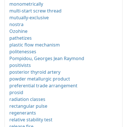
monometrically
multi-start screw thread
mutually-exclusive
nostra
Ozohine
pathetizes
plastic flow mechanism
politenesses
Pompidou, Georges Jean Raymond
positivists
posterior thyroid artery
powder metallurgic product
preferential trade arrangement
prosid
radiation classes
rectangular pulse
regenerants
relative stability test
release fire