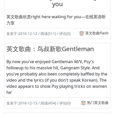
you
英文歌曲欣赏right here waiting for you—在线英语听
力室
英文歌曲Flash
发表于:2018-12-12 / 阅读(511) / 评论(0)
英文歌曲：鸟叔新歌Gentleman
By now you've enjoyed Gentleman M/V, Psy's
followup to his massive hit, Gangnam Style. And
you've probably also been completely baffled by the
video and the lyrics (if you don't speak Korean). The
video appears to show Psy playing tricks on women
he'
热门英文歌曲
发表于:2018-12-13 / 阅读(454) / 评论(0)