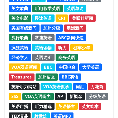
英文歌曲
听电影学英语
英语单词
英文电影
慢速英语
CRI
美联社新闻
美国有线新闻
加州分级
澳洲新闻
流行歌曲
常速英语
ABC新闻快递
疯狂英语
英语读物
听力
棚车少年
经济学人
英语词汇
商务英语
VOA双语新闻
BBC
中国电台
大学英语
Treasures
加州语文
BBC英语
英语听力网站
VOA英语教学
词汇
万花筒
SSS
VOA英语听力
AP
新概念
分级英语
英语广播
听力精选
英语播客
英文绘本
TED演讲
赖世雄
英语MP3