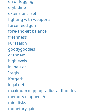
error logging
erybidine
extensional set
fighting with weapons
force-feed gun
fore-and-aft balance
freshness
Furazalon
goodygoodies
grannam
highlevels
inline axis
Iraqis
Kotgarh
legal debt
maximum digging radius at floor level
memory mapped i/o
minidisks
monetary gain