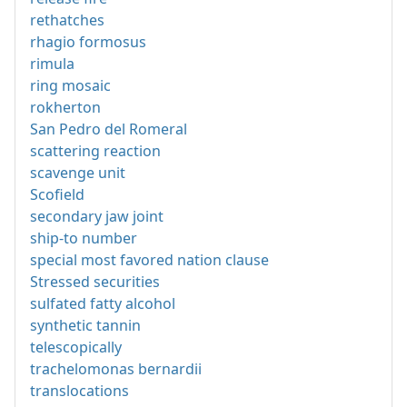
rethatches
rhagio formosus
rimula
ring mosaic
rokherton
San Pedro del Romeral
scattering reaction
scavenge unit
Scofield
secondary jaw joint
ship-to number
special most favored nation clause
Stressed securities
sulfated fatty alcohol
synthetic tannin
telescopically
trachelomonas bernardii
translocations