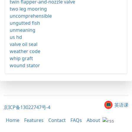
twin flapper-and-nozzle valve
two leg mooring
uncomprehensible
ungutted fish
unmeaning
us hd
valve oil seal
weather code
whip graft
wound stator
英语课
京ICP备13022747号-4
Home
Features
Contact
FAQs
About