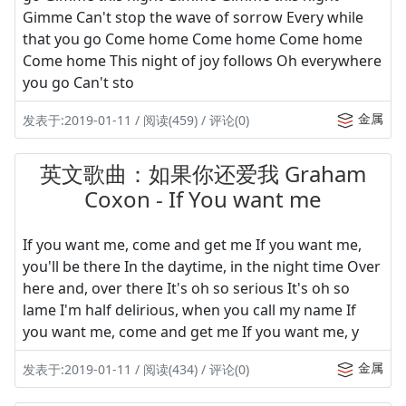
Gimme Can't stop the wave of sorrow Every while
that you go Come home Come home Come home
Come home This night of joy follows Oh everywhere
you go Can't sto
金属
发表于:2019-01-11 / 阅读(459) / 评论(0)
英文歌曲：如果你还爱我 Graham
Coxon - If You want me
If you want me, come and get me If you want me,
you'll be there In the daytime, in the night time Over
here and, over there It's oh so serious It's oh so
lame I'm half delirious, when you call my name If
you want me, come and get me If you want me, y
金属
发表于:2019-01-11 / 阅读(434) / 评论(0)