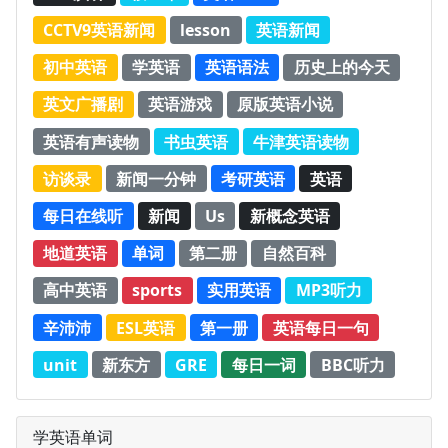
CCTV9英语新闻
lesson
英语新闻
初中英语
学英语
英语语法
历史上的今天
英文广播剧
英语游戏
原版英语小说
英语有声读物
书虫英语
牛津英语读物
访谈录
新闻一分钟
考研英语
英语
每日在线听
新闻
Us
新概念英语
地道英语
单词
第二册
自然百科
高中英语
sports
实用英语
MP3听力
辛沛沛
ESL英语
第一册
英语每日一句
unit
新东方
GRE
每日一词
BBC听力
学英语单词