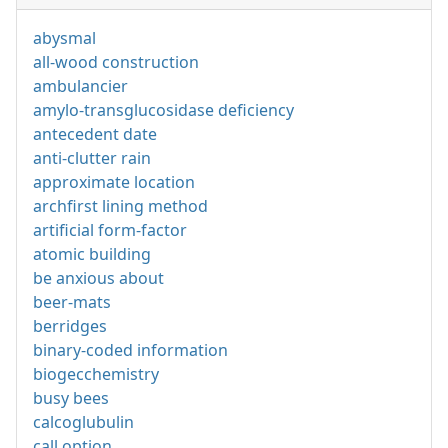
abysmal
all-wood construction
ambulancier
amylo-transglucosidase deficiency
antecedent date
anti-clutter rain
approximate location
archfirst lining method
artificial form-factor
atomic building
be anxious about
beer-mats
berridges
binary-coded information
biogecchemistry
busy bees
calcoglubulin
call option