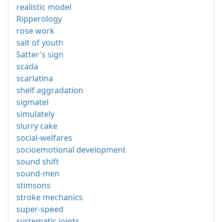
realistic model
Ripperology
rose work
salt of youth
Satter's sign
scada
scarlatina
shelf aggradation
sigmatel
simulately
slurry cake
social-welfares
socioemotional development
sound shift
sound-men
stimsons
stroke mechanics
super-speed
systematic joints