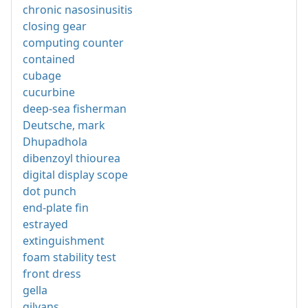
chronic nasosinusitis
closing gear
computing counter
contained
cubage
cucurbine
deep-sea fisherman
Deutsche, mark
Dhupadhola
dibenzoyl thiourea
digital display scope
dot punch
end-plate fin
estrayed
extinguishment
foam stability test
front dress
gella
gilvans