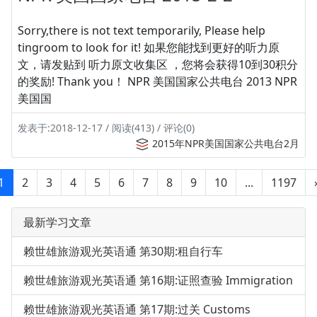
Sorry,there is not text temporarily, Please help
tingroom to look for it! 如果您能找到更好的听力原
文，请发贴到 听力原文收集区 ，您将会获得10到30积分
的奖励! Thank you！ NPR 美国国家公共电台 2013 NPR
美国国
发表于:2018-12-17 / 阅读(413) / 评论(0)
2015年NPR美国国家公共电台2月
1
2
3
4
5
6
7
8
9
10
...
1197
最新学习文章
赖世雄旅游观光英语通 第30期:租自行车
赖世雄旅游观光英语通 第16期:证照查验 Immigration
赖世雄旅游观光英语通 第17期:过关 Customs