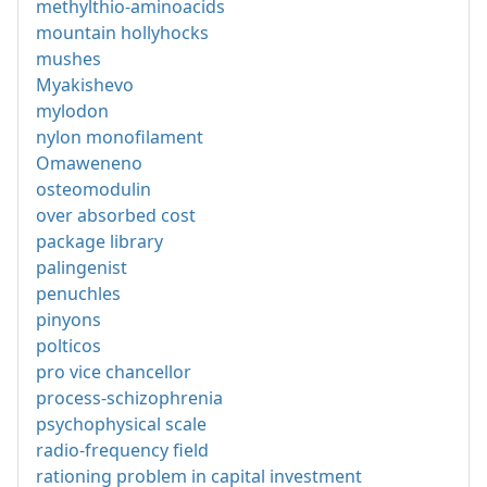
methylthio-aminoacids
mountain hollyhocks
mushes
Myakishevo
mylodon
nylon monofilament
Omaweneno
osteomodulin
over absorbed cost
package library
palingenist
penuchles
pinyons
polticos
pro vice chancellor
process-schizophrenia
psychophysical scale
radio-frequency field
rationing problem in capital investment