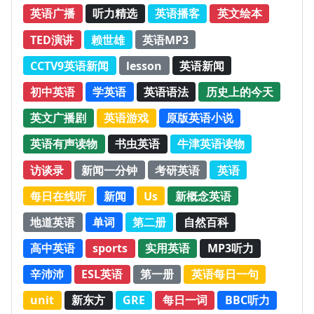
英语广播
听力精选
英语播客
英文绘本
TED演讲
赖世雄
英语MP3
CCTV9英语新闻
lesson
英语新闻
初中英语
学英语
英语语法
历史上的今天
英文广播剧
英语游戏
原版英语小说
英语有声读物
书虫英语
牛津英语读物
访谈录
新闻一分钟
考研英语
英语
每日在线听
新闻
Us
新概念英语
地道英语
单词
第二册
自然百科
高中英语
sports
实用英语
MP3听力
辛沛沛
ESL英语
第一册
英语每日一句
unit
新东方
GRE
每日一词
BBC听力