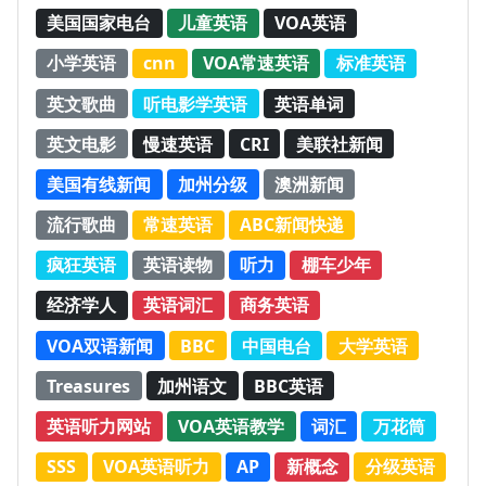
美国国家电台
儿童英语
VOA英语
小学英语
cnn
VOA常速英语
标准英语
英文歌曲
听电影学英语
英语单词
英文电影
慢速英语
CRI
美联社新闻
美国有线新闻
加州分级
澳洲新闻
流行歌曲
常速英语
ABC新闻快递
疯狂英语
英语读物
听力
棚车少年
经济学人
英语词汇
商务英语
VOA双语新闻
BBC
中国电台
大学英语
Treasures
加州语文
BBC英语
英语听力网站
VOA英语教学
词汇
万花筒
SSS
VOA英语听力
AP
新概念
分级英语