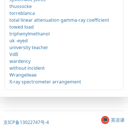
thussocke
torreblanca
total linear attenuation gamma-ray coefficient
towed load
triphenylmethanol
uk -eyed
university teacher
VdB
wardency
without incident
Wrangelieae
X-ray spectrometer arrangement
英语课
京ICP备13022747号-4