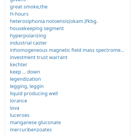
great smoke,the
H-hours
heterosiphonia notoensis(okam.)fkbg.
housekeeping segment
hyperpolarizing
industrial caster
inhomogeneous magnetic field mass spectrometer
investment trust warrant
kechter
keep ... down
legendization
legging, leggin
liquid producing well
lorance
lova
luceroes
manganese gluconate
mercuribenzoates