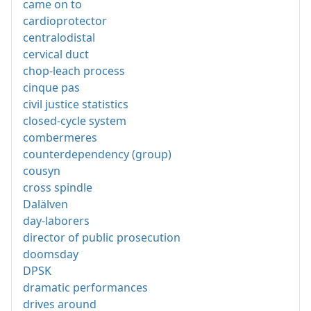
came on to
cardioprotector
centralodistal
cervical duct
chop-leach process
cinque pas
civil justice statistics
closed-cycle system
combermeres
counterdependency (group)
cousyn
cross spindle
Dalälven
day-laborers
director of public prosecution
doomsday
DPSK
dramatic performances
drives around