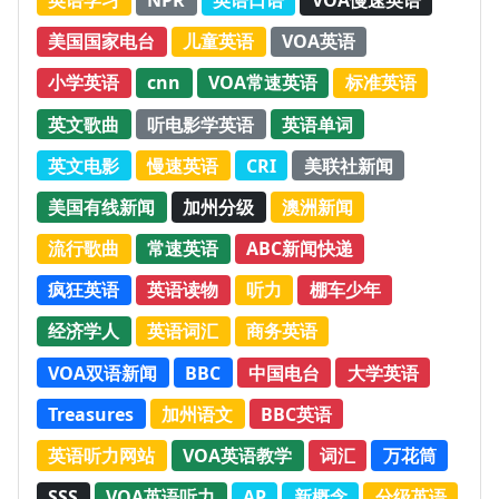
美国国家电台
儿童英语
VOA英语
小学英语
cnn
VOA常速英语
标准英语
英文歌曲
听电影学英语
英语单词
英文电影
慢速英语
CRI
美联社新闻
美国有线新闻
加州分级
澳洲新闻
流行歌曲
常速英语
ABC新闻快递
疯狂英语
英语读物
听力
棚车少年
经济学人
英语词汇
商务英语
VOA双语新闻
BBC
中国电台
大学英语
Treasures
加州语文
BBC英语
英语听力网站
VOA英语教学
词汇
万花筒
SSS
VOA英语听力
AP
新概念
分级英语