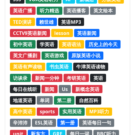
英语广播
听力精选
英语播客
英文绘本
TED演讲
赖世雄
英语MP3
CCTV9英语新闻
lesson
英语新闻
初中英语
学英语
英语语法
历史上的今天
英文广播剧
英语游戏
原版英语小说
英语有声读物
书虫英语
牛津英语读物
访谈录
新闻一分钟
考研英语
英语
每日在线听
新闻
Us
新概念英语
地道英语
单词
第二册
自然百科
高中英语
sports
实用英语
MP3听力
辛沛沛
ESL英语
第一册
英语每日一句
unit
新东方
GRE
每日一词
BBC听力