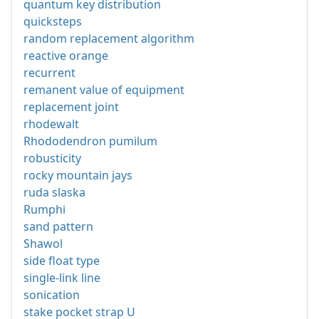
quantum key distribution
quicksteps
random replacement algorithm
reactive orange
recurrent
remanent value of equipment
replacement joint
rhodewalt
Rhododendron pumilum
robusticity
rocky mountain jays
ruda slaska
Rumphi
sand pattern
Shawol
side float type
single-link line
sonication
stake pocket strap U