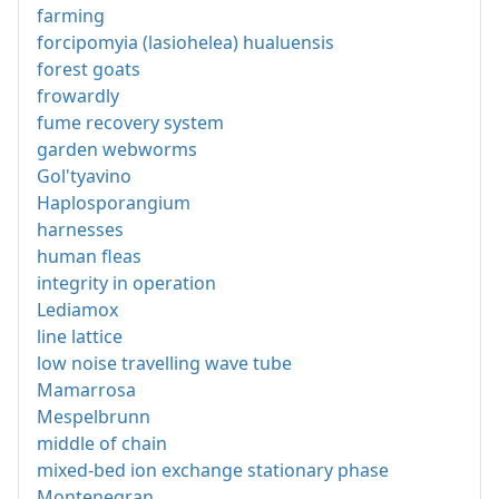
farming
forcipomyia (lasiohelea) hualuensis
forest goats
frowardly
fume recovery system
garden webworms
Gol'tyavino
Haplosporangium
harnesses
human fleas
integrity in operation
Lediamox
line lattice
low noise travelling wave tube
Mamarrosa
Mespelbrunn
middle of chain
mixed-bed ion exchange stationary phase
Montenegran