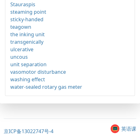
Stauraspis
steaming point
sticky-handed
teagown
the inking unit
transgenically
ulcerative
uncous
unit separation
vasomotor disturbance
washing effect
water-sealed rotary gas meter
英语课
京ICP备13022747号-4