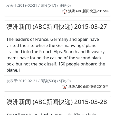
发表于:2019-02-21 / 阅读(547) / 评论(0)
澳洲ABC新闻快递2015年
澳洲新闻 (ABC新闻快递) 2015-03-27
The leaders of France, Germany and Spain have
visited the site where the Germanwings' plane
crashed into the French Alps. Search and Revovery
teams have found the casing of the second black
box, but not the box itself. 150 people onboard the
plane, i
发表于:2019-02-21 / 阅读(503) / 评论(0)
澳洲ABC新闻快递2015年
澳洲新闻 (ABC新闻快递) 2015-03-28
Sorry,there is not text temporarily, Please help