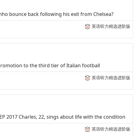
ho bounce back following his exit from Chelsea?
英语听力精选进阶版
motion to the third tier of Italian football
英语听力精选进阶版
EP 2017 Charles, 22, sings about life with the condition
英语听力精选进阶版