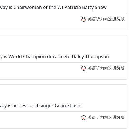
away is Chairwoman of the WI Patricia Batty Shaw
英语听力精选进阶版
ay is World Champion decathlete Daley Thompson
英语听力精选进阶版
y is actress and singer Gracie Fields
英语听力精选进阶版