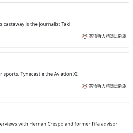
 castaway is the journalist Taki.
英语听力精选进阶版
 sports, Tynecastle the Aviation XI
英语听力精选进阶版
nterviews with Hernan Crespo and former Fifa advisor