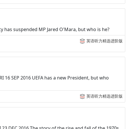
y has suspended MP Jared O'Mara, but who is he?
英语听力精选进阶版
FRI 16 SEP 2016 UEFA has a new President, but who
英语听力精选进阶版
23 DEC 2016 The story of the rise and fall of the 1970s